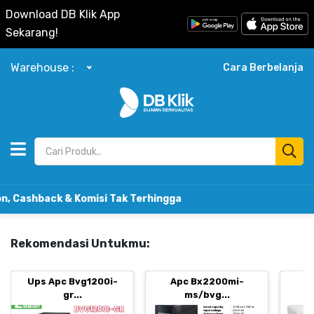
Download DB Klik App
Sekarang!
Warehouse :
Cara Berbelanja
ck & Komisi Tak Terhingga
Rekomendasi Untukmu:
Ups Apc Bvg1200i-
Apc Bx2200mi-
B
gr...
ms/bvg...