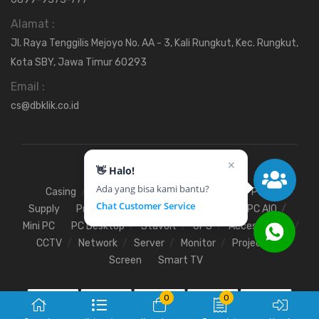
Alamat :
Jl. Raya Tenggilis Mejoyo No. AA - 3, Kali Rungkut, Kec. Rungkut,
Kota SBY, Jawa Timur 60293
Email :
cs@dbklik.co.id
✕
👋 Halo!
Ada yang bisa kami bantu?
Casing
Fan
Hardisk
Motherboard
Power
Chat Customer Service
Supply
Processor
SSD
RAM
VGA
PC AIO
Mini PC
PC Desktop
Stavolt
UPS
Access Point
CCTV
Network
Server
Monitor
Projector
Screen
Smart TV
0
0