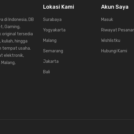
Lokasi Kami
Akun Saya
 di Indonesia, DB
Surabaya
Masuk
et, Gaming,
Yogyakarta
Riwayat Pesana
 original tersedia
Malang
Wishlistku
 kuliah, hingga
un tempat usaha.
Semarang
Hubungi Kami
t elektronik,
Jakarta
, Malang,
Bali