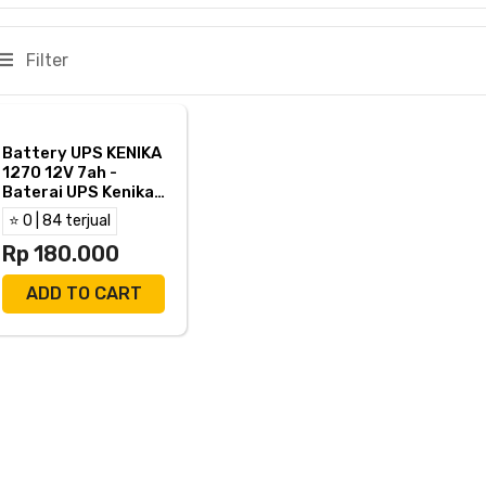
Filter
Battery UPS KENIKA
1270 12V 7ah -
Baterai UPS Kenika
12V7.0AH/20HR
⭐ 0 | 84 terjual
Rp 180.000
ADD TO CART