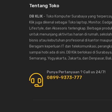
Tentang Toko
DB KLIK
- Toko Komputer Surabaya yang terpercaya
Klik juga dikenal sebagai Toko laptop, Monitor, Gadg
Lifestyle, dan Aksesoris terlengkap. Berbagai produk
untuk menunjang aktivitas harian di rumah, sekolah,
bisnis atau kebutuhan profesional di kantor maup
Beragam keperluan IT dan telekomunikasi, perangka
sampai hobi ada di sini. DB Klik berlokasi di Surabaya
Semarang, Yogyakarta, Jakarta, dan Denpasar, Bali.
Punya Pertanyaan ? Call us 24/7!
0899-9373-777