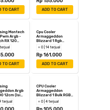
25.000
Rp 155.000
D TO CART
ADD TO CART
sing Montech
Cpu Cooler
 Pwm Argb -
Armaggeddon
ch RX 120
Blizzard 1 Rgb
an
90mm Fan 2 Heat
 terjual
⭐ 0 | 14 terjual
Pipes
55.000
Rp 161.000
D TO CART
ADD TO CART
sing
CPU Cooler
geddon Argb
Armaggeddon
00 12cm (Isi
Blizzard 1 Bulk RGB
)
90mm Fan 2 Heat
9 terjual
⭐ 0 | 4 terjual
Pipes
80.000
Rp 105.000