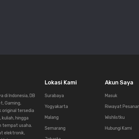
Lokasi Kami
Akun Saya
 di Indonesia, DB
Surabaya
Masuk
et, Gaming,
Yogyakarta
Riwayat Pesana
 original tersedia
Malang
Wishlistku
 kuliah, hingga
un tempat usaha.
Semarang
Hubungi Kami
t elektronik,