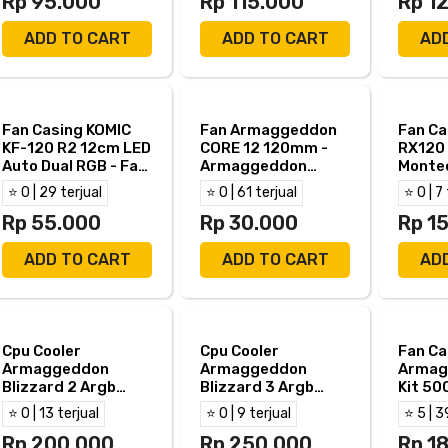
Rp 95.000
Rp 115.000
Rp 1
ADD TO CART
ADD TO CART
AD
Fan Casing KOMIC
Fan Armaggeddon
Fan Ca
KF-120 R2 12cm LED
CORE 12 120mm -
RX120
Auto Dual RGB - Fan
Armaggeddon
Monte
KOMIC KF120 R2
CORE-12 12cm Fan
Pwm F
⭐ 0 | 29 terjual
⭐ 0 | 61 terjual
⭐ 0 | 7
PC
Rp 55.000
Rp 30.000
Rp 1
ADD TO CART
ADD TO CART
AD
Cpu Cooler
Cpu Cooler
Fan Ca
Armaggeddon
Armaggeddon
Armag
Blizzard 2 Argb
Blizzard 3 Argb
Kit 50
120mm Fan 4 Heat
120mm Fan 6 Heat
4x Fan
⭐ 0 | 13 terjual
⭐ 0 | 9 terjual
⭐ 5 | 3
Pipes
Pipes
Rp 200.000
Rp 250.000
Rp 1