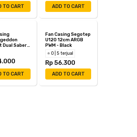
D TO CART
ADD TO CART
sing
Fan Casing Segotep
geddon
U120 12cm ARGB
t Dual Saber
PWM - Black
 Red [Box
⭐ 0 | 5 terjual
e]
4.000
Rp 56.300
D TO CART
ADD TO CART