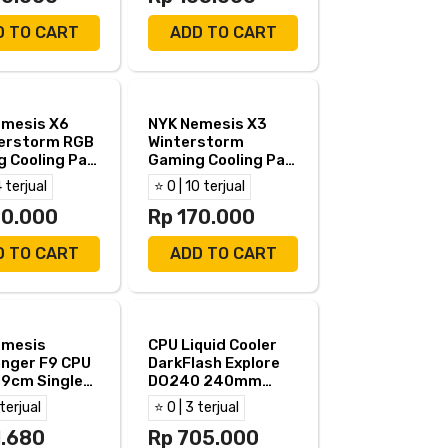
D TO CART
ADD TO CART
emesis X6
NYK Nemesis X3
erstorm RGB
Winterstorm
 Cooling Pad
Gaming Cooling Pad
for 16"
4 terjual
⭐ 0 | 10 terjual
90.000
Rp 170.000
D TO CART
ADD TO CART
emesis
CPU Liquid Cooler
nger F9 CPU
DarkFlash Explore
 9cm Single
DO240 240mm
GB
ARGB - Black
 terjual
⭐ 0 | 3 terjual
1.680
Rp 705.000