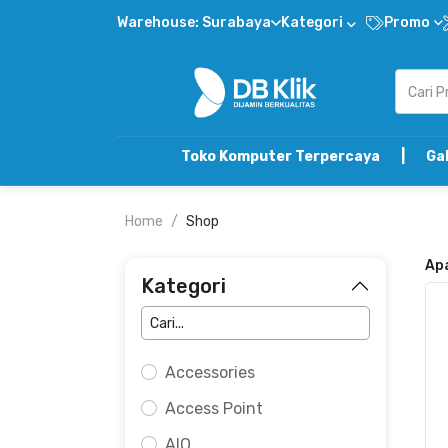
Warehouse: Surabaya
Kategori
Promo
Toko Komputer Terpercaya | Gabung DB Kli
Home
Shop
Ap
Kategori
Accessories
Access Point
AIO