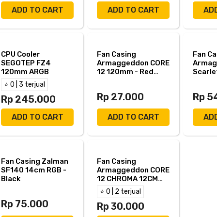
ADD TO CART
ADD TO CART
AD
CPU Cooler
Fan Casing
Fan Ca
SEGOTEP FZ4
Armaggeddon CORE
Armag
120mm ARGB
12 120mm - Red
Scarle
[Box Damage]
12cm -
⭐ 0 | 3 terjual
Damag
Rp 27.000
Rp 5
Rp 245.000
ADD TO CART
ADD TO CART
AD
Fan Casing Zalman
Fan Casing
SF140 14cm RGB -
Armaggeddon CORE
Black
12 CHROMA 12CM
RGB [No Box]
⭐ 0 | 2 terjual
Rp 75.000
Rp 30.000