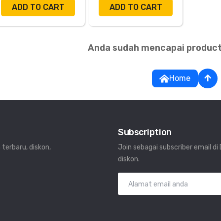
ADD TO CART
ADD TO CART
Anda sudah mencapai product
Home
Subscription
 terbaru, diskon,
Join sebagai subscriber email d
diskon.