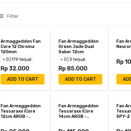
Filter
Armaggeddon Fan
Fan Armaggeddon
Fan A
Core 12 Chroma
Green Jade Dual
Neuron
120mm
Saber 12cm
⭐ 0 | 179 terjual
⭐ 0 | 3 terjual
Rp 1
Rp 32.000
Rp 85.000
ADD TO CART
ADD TO CART
AD
Fan Armaggeddon
Fan Armaggeddon
Fan A
Tessaraxx iCore
Tessaraxx iCore
Tessar
12cm ARGB -
14cm ARGB -
SPY-2 
Armagedon TX
Armagedon TX
Armag
iCore 12 ARGB
iCore 14 ARGB
SPY2 