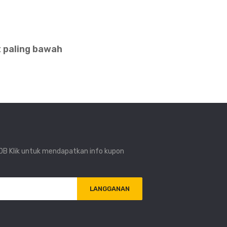
 paling bawah
i DB Klik untuk mendapatkan info kupon
LANGGANAN