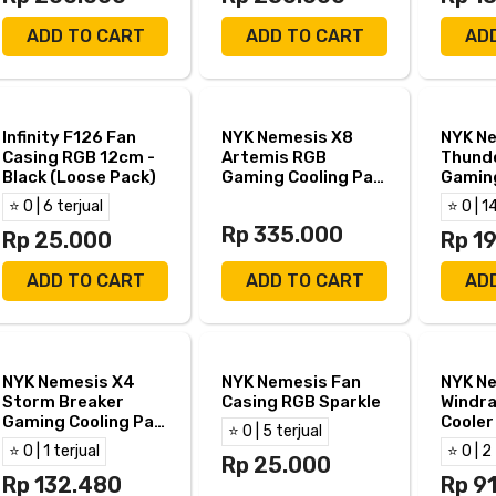
ADD TO CART
ADD TO CART
AD
Infinity F126 Fan
NYK Nemesis X8
NYK N
Casing RGB 12cm -
Artemis RGB
Thund
Black (Loose Pack)
Gaming Cooling Pad
Gaming
with Phone Holder
for 18"
⭐ 0 | 6 terjual
⭐ 0 | 1
for 19"
Rp 335.000
Rp 25.000
Rp 1
ADD TO CART
ADD TO CART
AD
NYK Nemesis X4
NYK Nemesis Fan
NYK N
Storm Breaker
Casing RGB Sparkle
Windra
Gaming Cooling Pad
Cooler
⭐ 0 | 5 terjual
for 15"
Fan R
⭐ 0 | 1 terjual
⭐ 0 | 2
Rp 25.000
Rp 132.480
Rp 9