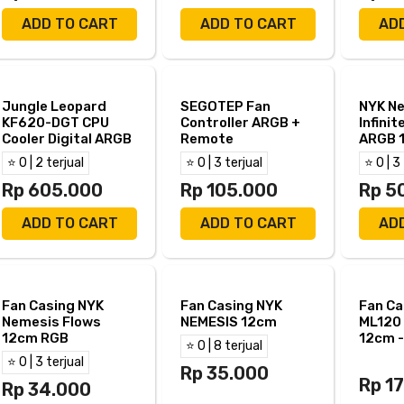
ADD TO CART
ADD TO CART
AD
Jungle Leopard
SEGOTEP Fan
NYK N
KF620-DGT CPU
Controller ARGB +
Infinit
Cooler Digital ARGB
Remote
ARGB 1
Mirror
⭐ 0 | 2 terjual
⭐ 0 | 3 terjual
⭐ 0 | 3
(FN CA
Rp 605.000
Rp 105.000
Rp 5
ADD TO CART
ADD TO CART
AD
Fan Casing NYK
Fan Casing NYK
Fan Ca
Nemesis Flows
NEMESIS 12cm
ML120 
12cm RGB
12cm -
⭐ 0 | 8 terjual
⭐ 0 | 3 terjual
Rp 35.000
Rp 1
Rp 34.000