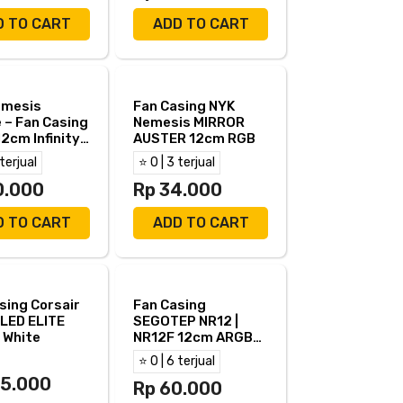
D TO CART
ADD TO CART
emesis
Fan Casing NYK
e – Fan Casing
Nemesis MIRROR
2cm Infinity
AUSTER 12cm RGB
 Frame - Black
 terjual
⭐ 0 | 3 terjual
I)
0.000
Rp 34.000
D TO CART
ADD TO CART
sing Corsair
Fan Casing
LED ELITE
SEGOTEP NR12 |
 White
NR12F 12cm ARGB
PWM
⭐ 0 | 6 terjual
75.000
Rp 60.000