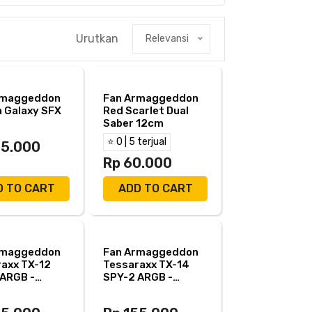
Urutkan
Relevansi
rmaggeddon
Fan Armaggeddon
 Galaxy SFX
Red Scarlet Dual
Saber 12cm
⭐ 0 | 5 terjual
05.000
Rp 60.000
D TO CART
ADD TO CART
rmaggeddon
Fan Armaggeddon
axx TX-12
Tessaraxx TX-14
ARGB -
SPY-2 ARGB -
edon TX12
Armagedon TX14
12cm
SPY2 14cm