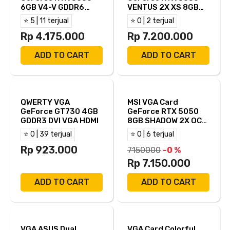
6GB V4-V GDDR6
VENTUS 2X XS 8GB
HDMI DP DVI - VGA
OC GDDR6 HDMI DP
⭐ 5 | 11 terjual
⭐ 0 | 2 terjual
RTX 3050
DVI - VGA RTX 3050
Rp 4.175.000
Rp 7.200.000
ADD TO CART
ADD TO CART
QWERTY VGA
MSI VGA Card
GeForce GT730 4GB
GeForce RTX 5050
GDDR3 DVI VGA HDMI
8GB SHADOW 2X OC
GDDR6 - VGA RTX
⭐ 0 | 39 terjual
⭐ 0 | 6 terjual
5050
Rp 923.000
7150000
-0 %
Rp 7.150.000
ADD TO CART
ADD TO CART
VGA ASUS Dual
VGA Card Colorful