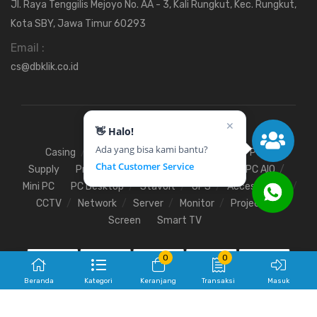
Jl. Raya Tenggilis Mejoyo No. AA - 3, Kali Rungkut, Kec. Rungkut,
Kota SBY, Jawa Timur 60293
Email :
cs@dbklik.co.id
✕
👋 Halo!
Ada yang bisa kami bantu?
Casing
Fan
Hardisk
Motherboard
Power
Chat Customer Service
Supply
Processor
SSD
RAM
VGA
PC AIO
Mini PC
PC Desktop
Stavolt
UPS
Access Point
CCTV
Network
Server
Monitor
Projector
Screen
Smart TV
0
0
Beranda
Kategori
Keranjang
Transaksi
Masuk