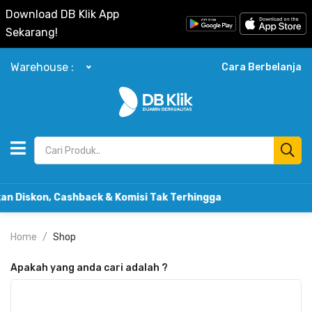
Download DB Klik App
Sekarang!
Warehouse :
Cara Berbelanja
iskon, Cashback & Komisi Tak Terhingga
Home
Shop
Apakah yang anda cari adalah
?