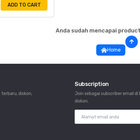
ADD TO CART
Anda sudah mencapai product
Home
Subscription
 terbaru, diskon,
Join sebagai subscriber email d
diskon.