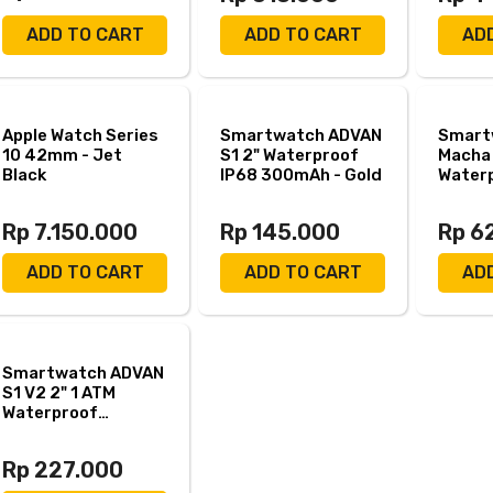
ADD TO CART
ADD TO CART
AD
Apple Watch Series
Smartwatch ADVAN
Smart
10 42mm - Jet
S1 2" Waterproof
Macha 
Black
IP68 300mAh - Gold
Water
450mA
Rp 7.150.000
Rp 145.000
Rp 6
ADD TO CART
ADD TO CART
AD
Smartwatch ADVAN
S1 V2 2" 1 ATM
Waterproof
350mAh - Black
Rp 227.000