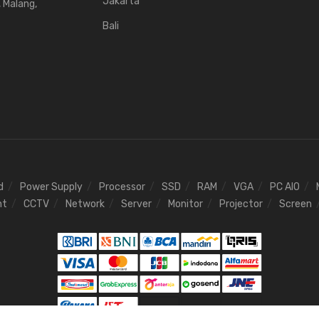
Jakarta
, Malang,
Bali
d
Power Supply
Processor
SSD
RAM
VGA
PC AIO
nt
CCTV
Network
Server
Monitor
Projector
Screen