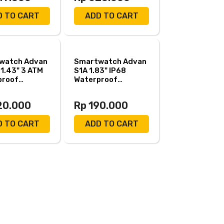
D TO CART
ADD TO CART
watch Advan
Smartwatch Advan
1.43" 3 ATM
S1A 1.83" IP68
proof
Waterproof
h - Black
230mAh - Black
20.000
Rp 190.000
D TO CART
ADD TO CART