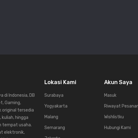
Lokasi Kami
Akun Saya
 di Indonesia, DB
Surabaya
Masuk
et, Gaming,
Yogyakarta
Riwayat Pesana
 original tersedia
Malang
Wishlistku
 kuliah, hingga
un tempat usaha.
Semarang
Hubungi Kami
t elektronik,