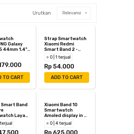
Urutkan
Relevansi
watch
Strap Smartwatch
NG Galaxy
Xiaomi Redmi
5 44mm 1.4"-
Smart Band 2 -
NG Galaxy
Redmi Smart Band
⭐ 0 | 1 terjual
 5 44mm
2 Strap
.179.000
Rp 54.000
D TO CART
ADD TO CART
i Smart Band
Xiaomi Band 10
ve
Smartwatch
watch Layar
Amoled display in a
47"
sleek design
 terjual
⭐ 0 | 4 terjual
proof 5ATM
ai 300mAh
47.500
Rp 625.000