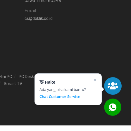
Jawa Timur 60293
Email :
cs@dbklik.co.id
Mini PC
PC Desktop
Stavolt
UPS
✕
👋 Halo!
Smart TV
Ada yang bisa kami bantu?
Chat Customer Service