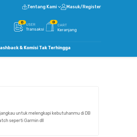
Tentang Kami
Masuk/Register
0
0
USER
CART
Transaksi
Keranjang
k & Komisi Tak Terhingga
angkau untuk melengkapi kebutuhanmu di DB
ch seperti Garmin dll