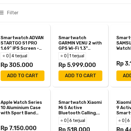
Filter
Smartwatch ADVAN
Smartwatch
Smart
STARTGO S1 PRO
GARMIN VENU 2 with
SAMSU
1.69” IPS Screen -
GPS Wi-Fi 1.3"
Watch
ADVAN S1 Pro
AMOLED - Garmin
SAMSU
⭐ 0 | 4 terjual
⭐ 0 | 1 terjual
VENU 2 - BLUE
Watch
Rp 3
Rp 305.000
GRANITE
Rp 5.999.000
ADD TO CART
ADD TO CART
AD
Apple Watch Series
Smartwatch Xiaomi
Xiaom
10 Aluminium Case
Mi 5 Active
9 Acti
with Sport Band
Bluetooth Calling,
Smart
GPS - Jet Black,
140+ Sports Modes,
TFT 1.
⭐ 0 | 6 terjual
⭐ 0 | 6
42mm
18 Days Battery
Water
Rp 7.150.000
Life
Rp 518.000
Bater
Rp 4