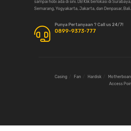
sampai hobi ada di sini. DB Klik berlokasi di Surabaya
Semarang, Yogyakarta, Jakarta, dan Denpasar, Bali.
Punya Pertanyaan ? Call us 24/7!
0899-9373-777
Casing
Fan
Hardisk
Motherboar
Access Poi