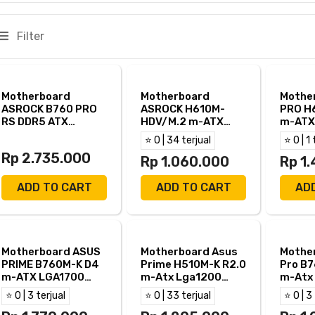
Filter
Motherboard
Motherboard
Mothe
ASROCK B760 PRO
ASROCK H610M-
PRO H
RS DDR5 ATX
HDV/M.2 m-ATX
m-ATX
LGA1700 HDMI DP-
LGA1700 HDMI DP D-
HDMI D
⭐ 0 | 34 terjual
⭐ 0 | 1 
B760 PRO RS/D5
Sub - H610M
H610M
Rp 2.735.000
Rp 1.060.000
Rp 1
ADD TO CART
ADD TO CART
AD
Motherboard ASUS
Motherboard Asus
Mothe
PRIME B760M-K D4
Prime H510M-K R2.0
Pro B
m-ATX LGA1700
m-Atx Lga1200
m-Atx
HDMI VGA - B760M K
Hdmi Vga - H510MK
Hdmi V
⭐ 0 | 3 terjual
⭐ 0 | 33 terjual
⭐ 0 | 3
R2
B760M