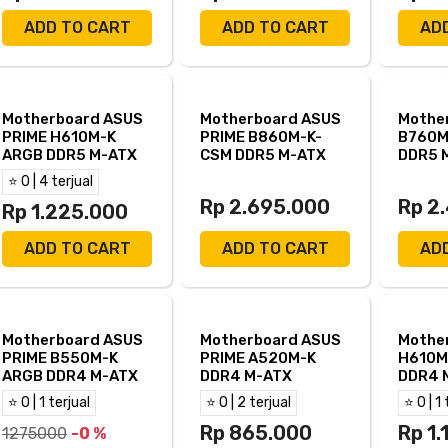
ADD TO CART
ADD TO CART
AD
Motherboard ASUS
Motherboard ASUS
Mothe
PRIME H610M-K
PRIME B860M-K-
B760M
ARGB DDR5 M-ATX
CSM DDR5 M-ATX
DDR5 
LGA17
⭐ 0 | 4 terjual
Rp 2.695.000
Rp 2
Rp 1.225.000
ADD TO CART
ADD TO CART
AD
Motherboard ASUS
Motherboard ASUS
Mothe
PRIME B550M-K
PRIME A520M-K
H610M
ARGB DDR4 M-ATX
DDR4 M-ATX
DDR4 
LGA17
⭐ 0 | 1 terjual
⭐ 0 | 2 terjual
⭐ 0 | 1 
Rp 865.000
Rp 1
1275000
-0 %