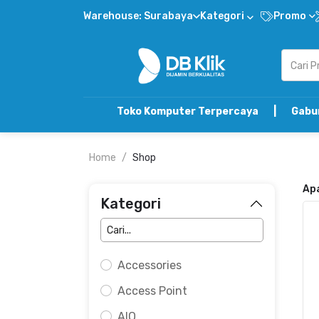
Warehouse: Surabaya
Kategori
Promo
Toko Komputer Terpercaya | Gabung DB Klik
Home
Shop
Ap
Kategori
Accessories
Access Point
AIO