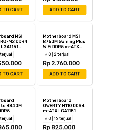
D TO CART
ADD TO CART
rboard MSI
Motherboard MSI
PRO-M2 DDR4
B760M Gaming Plus
 LGA1151
WiFi DDR5 m-ATX
GA - H310
LGA1700 HDMI DP
 terjual
⭐ 0 | 2 terjual
2
.350.000
Rp 2.760.000
D TO CART
ADD TO CART
rboard
Motherboard
yte B840M
QWERTY H110 DDR4
DDR5
m-ATX LGA1151
 terjual
⭐ 0 | 16 terjual
.865.000
Rp 825.000