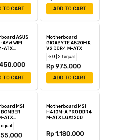
D TO CART
ADD TO CART
rboard ASUS
Motherboard
-AYW WIFI
GIGABYTE A520M K
M-ATX
V2 DDR4 M-ATX
00
⭐ 0 | 2 terjual
.450.000
Rp 975.000
D TO CART
ADD TO CART
rboard MSI
Motherboard MSI
 BOMBER
H410M-A PRO DDR4
M-ATX
M-ATX LGA1200
00
terjual
Rp 1.180.000
.155.000