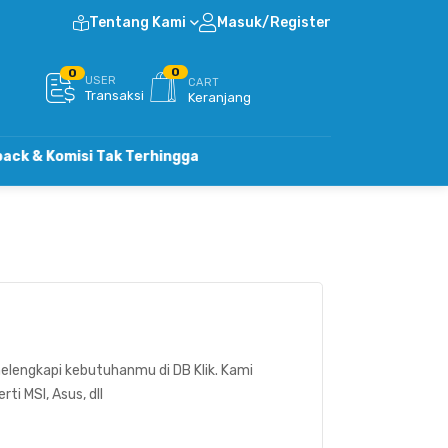
Tentang Kami
Masuk/Register
0
0
USER
CART
Transaksi
Keranjang
omisi Tak Terhingga
lengkapi kebutuhanmu di DB Klik. Kami
i MSI, Asus, dll