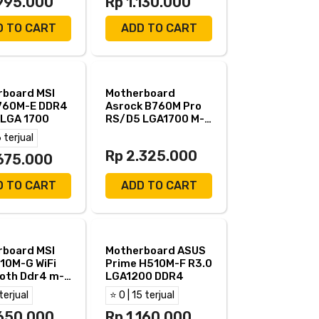
.995.000
Rp 1.130.000
D TO CART
ADD TO CART
rboard MSI
Motherboard
760M-E DDR4
Asrock B760M Pro
 LGA 1700
RS/D5 LGA1700 M-
Atx
6 terjual
Rp 2.325.000
.675.000
D TO CART
ADD TO CART
rboard MSI
Motherboard ASUS
10M-G WiFi
Prime H510M-F R3.0
oth Ddr4 m-
LGA1200 DDR4
GA1700
 terjual
⭐ 0 | 15 terjual
.650.000
Rp 1.160.000