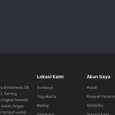
Lokasi Kami
Akun Saya
 di Indonesia, DB
Surabaya
Masuk
et, Gaming,
Yogyakarta
Riwayat Pesana
 original tersedia
Malang
Wishlistku
 kuliah, hingga
un tempat usaha.
Semarang
Hubungi Kami