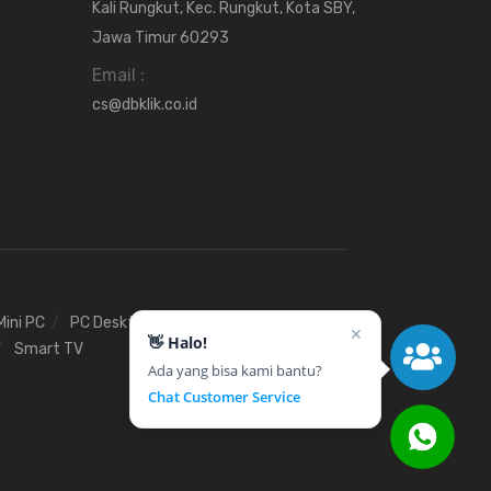
Kali Rungkut, Kec. Rungkut, Kota SBY,
Jawa Timur 60293
Email :
cs@dbklik.co.id
Mini PC
PC Desktop
Stavolt
UPS
✕
👋 Halo!
Smart TV
Ada yang bisa kami bantu?
Chat Customer Service