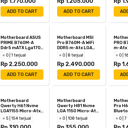
Rp 1.770.000
Rp 1.205.000
Rp 1
ADD TO CART
ADD TO CART
AD
Motherboard ASUS
Motherboard MSI
Mothe
PRIME B760M-A
Pro B760M-A WiFi
PRO B
Ddr5 mATX Lga1700
DDR5 m-Atx LGA
m-Atx
Hdmi Dp - B760M-A
1700
⭐ 0 | 1 terjual
⭐ 0 | 8 terjual
⭐ 0 | 1
D5
Rp 2.250.000
Rp 2.490.000
Rp 1
ADD TO CART
ADD TO CART
AD
Motherboard
Motherboard
Mothe
Qwerty H61 Nvme
Qwerty H81 Nvme
Pro H6
LGA1155 Micro-Atx
LGA 1150 Micro-Atx
Blueto
Ddr3
Ddr3
Atx L
⭐ 5 | 154 terjual
⭐ 0 | 108 terjual
⭐ 0 | 7
Rp 310.000
Rp 355.000
Rp 1