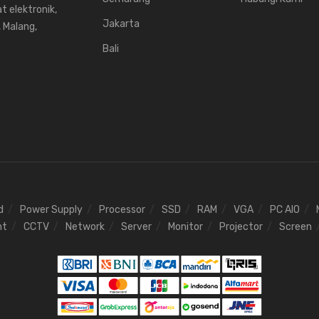
t elektronik,
Jakarta
, Malang,
Bali
d
Power Supply
Processor
SSD
RAM
VGA
PC AIO
nt
CCTV
Network
Server
Monitor
Projector
Screen