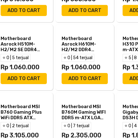
ADD TO CART
ADD TO CART
AD
Motherboard
Motherboard
Mothe
Asrock H510M-
Asrock H610M-
H310 
H2/M2 SE DDR4
H2/M2 DDR4
m-ATX
LGA1200 m-Atx
LGA1700 m-Atx
HDMI V
⭐ 0 | 5 terjual
⭐ 0 | 54 terjual
⭐ 5 | 8
PRO M
Rp 1.060.000
Rp 1.060.000
Rp 1
ADD TO CART
ADD TO CART
AD
Motherboard MSI
Motherboard MSI
Mothe
B760 Gaming Plus
B760M Gaming WIFI
Gigab
WiFi DDR5 ATX
DDR5 m-ATX LGA
DS3H 
LGA1700 HDMI DP
1700
⭐ 0 | 2 terjual
⭐ 0 | 7 terjual
⭐ 0 | 4
Rp 3.105.000
Rp 2.305.000
Rp 1