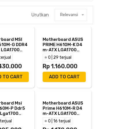
Urutkan
Relevansi
rboard MSI
Motherboard ASUS
610M-G DDR4
PRIME H610M-K D4
 LGA1700
m-ATX LGA1700
P - MSI
HDMI D-Sub - H610M
terjual
⭐ 0 | 29 terjual
 G
K
.430.000
Rp 1.160.000
D TO CART
ADD TO CART
rboard Msi
Motherboard ASUS
760M-P Ddr5
Prime H610M-R D4
 Lga1700
m-ATX LGA1700
ga Dp -
Hdmi D-Sub Dvi-d
 terjual
⭐ 0 | 16 terjual
 P