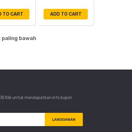
D TO CART
ADD TO CART
 paling bawah
i DB Klik untuk mendapatkan info kupon
LANGGANAN