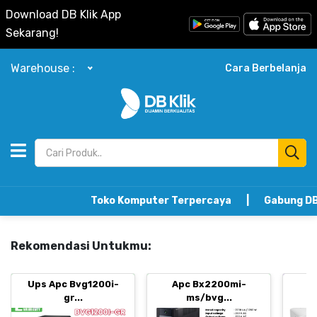
Download DB Klik App
Sekarang!
Warehouse :
Cara Berbelanja
Toko Komputer Terpercaya | Gabung DB Klik Refe
Rekomendasi Untukmu:
Ups Apc Bvg1200i-
Apc Bx2200mi-
B
gr...
ms/bvg...