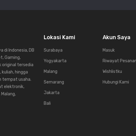
Lokasi Kami
Akun Saya
 di Indonesia, DB
Surabaya
Masuk
et, Gaming,
Yogyakarta
Riwayat Pesana
 original tersedia
Malang
Wishlistku
 kuliah, hingga
un tempat usaha.
Semarang
Hubungi Kami
t elektronik,
Jakarta
, Malang,
Bali