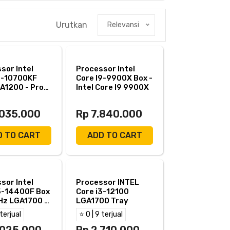
Urutkan
Relevansi
sor Intel
Processor Intel
7-10700KF
Core I9-9900X Box -
A1200 - Proc
Intel Core I9 9900X
Core I7 10700
.035.000
Rp 7.840.000
D TO CART
ADD TO CART
sor Intel
Processor INTEL
5-14400F Box
Core i3-12100
Hz LGA1700 -
LGA1700 Tray
i5 14400F
 terjual
⭐ 0 | 9 terjual
.025.000
Rp 2.710.000