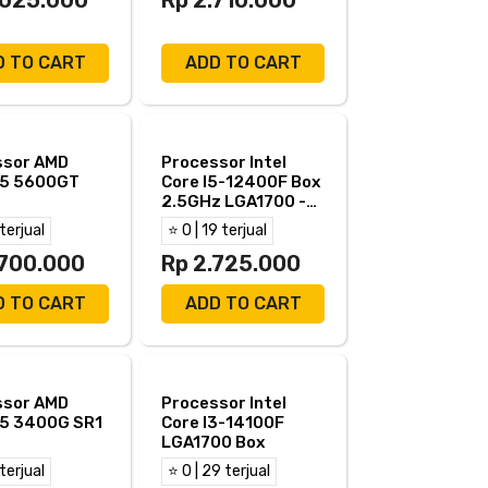
D TO CART
ADD TO CART
ssor AMD
Processor Intel
 5 5600GT
Core I5-12400F Box
2.5GHz LGA1700 -
Intel I5 12400F
 terjual
⭐ 0 | 19 terjual
.700.000
Rp 2.725.000
D TO CART
ADD TO CART
ssor AMD
Processor Intel
 5 3400G SR1
Core I3-14100F
LGA1700 Box
 terjual
⭐ 0 | 29 terjual