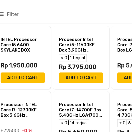
Filter
INTEL Processor
Processor Intel
Proces
Core I5 6400
Core i5-11600KF
Core I
SKYLAKE BOX
Box 3.90GHz
Box LG
LGA1200 - Intel I5
Intel 
⭐ 0 | 1 terjual
11600KF
Rp 1.950.000
Rp 5
Rp 3.795.000
ADD TO CART
ADD TO CART
AD
Processor INTEL
Processor Intel
Proces
Core I7-12700KF
Core i7-14700F Box
Core i
Box 3.6GHz
5.40GHz LGA1700 -
4.70G
LGA1700 - Intel I7
Intel i7 14700F
Intel 
⭐ 0 | 14 terjual
⭐ 0 | 6
12700KF
6725000
-0 %
Rp 5.650.000
Rp 4