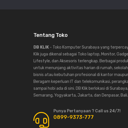
Tentang Toko
DB KLIK
- Toko Komputer Surabaya yang terpercaya
Klik juga dikenal sebagai Toko laptop, Monitor, Gadg
Lifestyle, dan Aksesoris terlengkap. Berbagai produk
untuk menunjang aktivitas harian di rumah, sekolah,
bisnis atau kebutuhan profesional di kantor maup
Beragam keperluan IT dan telekomunikasi, perangka
sampai hobi ada di sini. DB Klik berlokasi di Surabaya
Semarang, Yogyakarta, Jakarta, dan Denpasar, Bali.
Punya Pertanyaan ? Call us 24/7!
0899-9373-777