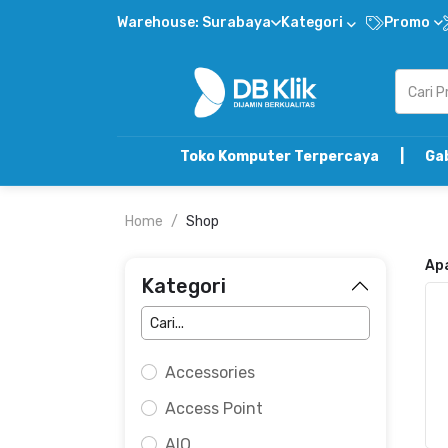
Warehouse: Surabaya
Kategori
Promo
Toko Komputer Terpercaya | Gabung DB K
Home
Shop
Ap
Kategori
Accessories
Access Point
AIO