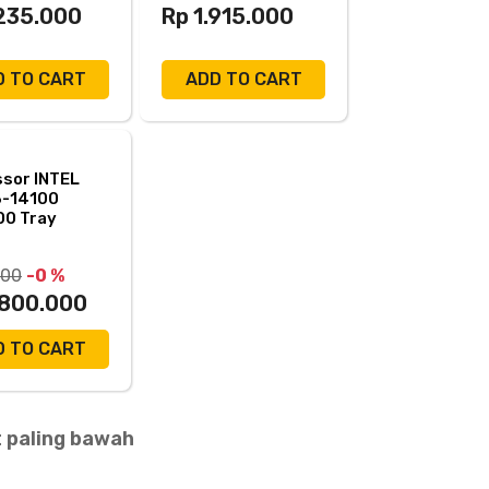
.235.000
Rp 1.915.000
D TO CART
ADD TO CART
sor INTEL
3-14100
00 Tray
00
-0 %
.800.000
D TO CART
 paling bawah