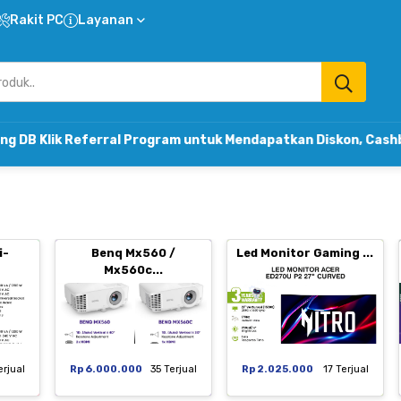
Rakit PC
Layanan
ferral Program untuk Mendapatkan Diskon, Cashback & Komi
i-
Benq Mx560 /
Led Monitor Gaming ...
Mx560c...
erjual
Rp 6.000.000
35 Terjual
Rp 2.025.000
17 Terjual