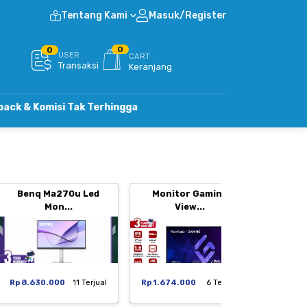
Tentang Kami
Masuk/Register
0
0
USER
CART
Transaksi
Keranjang
si Tak Terhingga
Benq Ma270u Led
Monitor Gaming
Moni
Mon...
View...
Rp 8.630.000
11 Terjual
Rp 1.674.000
6 Terjual
Rp 1.29