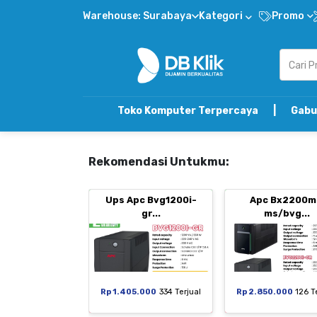
Warehouse: Surabaya
Kategori
Promo
Toko Komputer Terpercaya | Gabung DB Klik Re
Rekomendasi Untukmu:
Ups Apc Bvg1200i-
Apc Bx2200m
gr...
ms/bvg...
Rp 1.405.000
334 Terjual
Rp 2.850.000
126 T