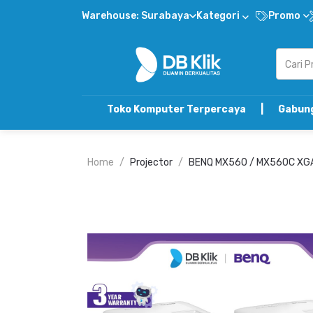
Warehouse: Surabaya
Kategori
Promo
Toko Komputer Terpercaya | Gabung DB Klik Ref
Home
Projector
BENQ MX560 / MX560C XGA 