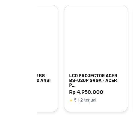
BENQ MX560 / MX560C XGA Projector 4000 Lumen
Note :
Pengaturan Keystone:
MX560 punya keystone ±40°, sedangkan MX560C ±30°
Hemat Energi:
Kedua model punya mode hemat (SmartEco), teta
LCD PROJECTOR ACER
LCD PROJECTOR ACER
BS-020P SVGA - ACER
BS-120P XGA - ACER
Koneksi :
P...
PR...
Rp 4.950.000
Rp 4.645.000
MX560 memiliki koneksi lebih banyak dibanding 
★
5 | 2 terjual
★
0
Display
Projection System: DLP Single 0.55" XG