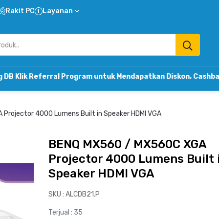
Rakit PC
Layanan
erral Program untuk Mendapatkan Diskon, Cashback & Komi
Projector 4000 Lumens Built in Speaker HDMI VGA
BENQ MX560 / MX560C XGA
Projector 4000 Lumens Built 
Speaker HDMI VGA
SKU :
ALCDB21.P
Terjual : 35