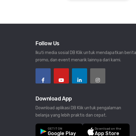
Optical
Throw Ratio: 1.96–2.15
Zoom Ratio: 1.1x
Follow Us
Lens Shift: NA
Ikuti media sosial DB Klik untuk mendapatkan berita
Keystone Adjustment: 1D, +/- 30 degrees (V only)
promo, dan event menarik lainnya dari kami.
Projection Offset: 110 (Mode B) ± 2.5%
Projection Size: 60" – 150"
Download App
Audio
Download aplikasi DB Klik untuk pengalaman
Built-in Speaker: 10W
belanja yang lebih praktis dan cepat.
Special Feature
GET IT ON
Download on the
Google Play
App Store