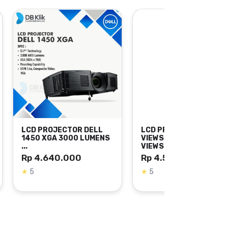
sedikit berpengaruh.
an mode tersebut.
LL
LCD PROJECTOR
LCD PROJECTOR
MENS
VIEWSONIC PA502XP -
VIEWSONIC PA5
VIEWSO...
Rp 5.400.000
Rp 4.500.000
★
0 | 18 terjual
★
5