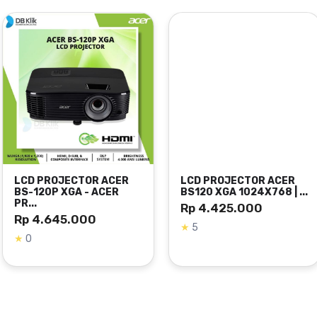
s Built in Speaker HDMI VGA
. Kalau akan diproyeksikan dari sudut yang agak ekstrem, ini bisa 
pi pada MX560C ada klaim pengurangan daya lampu hingga 70% deng
LCD PROJECTOR ACER
LCD PROJECTOR DE
BS120 XGA 1024X768 | ...
1450 XGA 3000 LU
...
Rp 4.425.000
Rp 4.640.000
MX560C
★
5
★
5