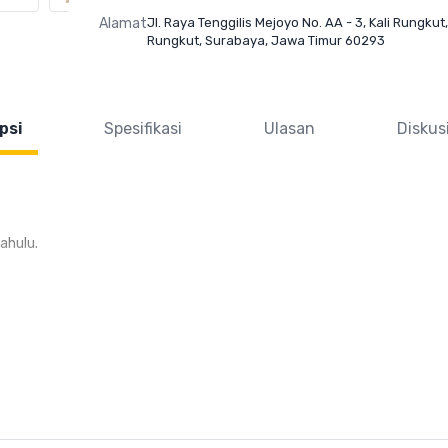
Alamat
Jl. Raya Tenggilis Mejoyo No. AA - 3, Kali Rungkut,
Rungkut, Surabaya, Jawa Timur 60293
psi
Spesifikasi
Ulasan
Diskus
ahulu.
nerima komplain dalam bentuk apapun.Untuk setiap pembelian Unit Pe
 Asuransi maka Segala Kerusakan dan Kehilangan bukan Tanggung Jaw