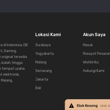
1920 × 1200)
Lokasi Kami
Akun Saya
 di Indonesia, DB
Surabaya
Masuk
et, Gaming,
Yogyakarta
Riwayat Pesana
 original tersedia
 1080i, 1080p
Malang
Wishlistku
 kuliah, hingga
un tempat usaha.
Semarang
Hubungi Kami
t elektronik,
Jakarta
, Malang,
Bali
Stok Kosong
stok d