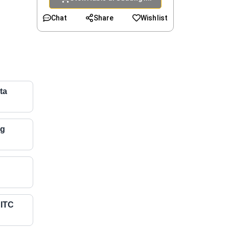
Chat
Share
Wishlist
ta
ng
 ITC