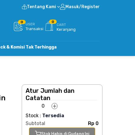
Tentang Kami
Masuk/Register
0
0
USER
CART
Transaksi
Keranjang
si Tak Terhingga
Atur Jumlah dan
in
Catatan
Stock :
Tersedia
Subtotal
Rp 0
Stok Habis di Gudang Ini