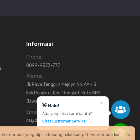
Informasi
Phone :
0899-9373-777
n
Alamat :
Jl. Raya Tenggilis Mejoyo No. AA - 3,
Kali Rungkut, Kec. Rungkut, Kota SBY,
Jawa Timur 60293
✕
👋 Halo!
Email :
Ada yang bisa kami bantu?
cs@dbklik.co.id
Chat Customer Service
i warehouse yang dipilih kosong, silahkan pilih warehouse lain