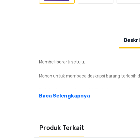
Deskri
Membeli berarti setuju.
Mohon untuk membaca deskripsi barang terlebih d
Setelah barang diterima Wajib di video unboxing.
Baca Selengkapnya
Apabila tidak ada video unboxing, kami Tidak me
Asuransi.
Produk Terkait
Apabila tidak menambahkan Bubble + Triplek dan