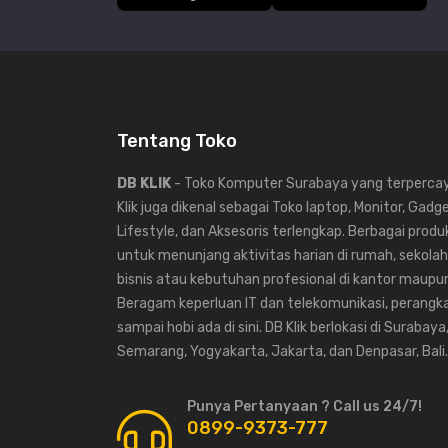
Security: Security Bar, Kensington lock
Compatibility
Resolution Support: VGA (640 × 480) to WUXGA (
Tentang Toko
Horizontal Frequency: 15K ~ 102KHz
DB KLIK
- Toko Komputer Surabaya yang terpercaya
Vertical Scan Rate: 23 ~ 120Hz
Klik juga dikenal sebagai Toko laptop, Monitor, Gadg
Lifestyle, dan Aksesoris terlengkap. Berbagai produk
HDTV Compatibility: 480i, 480p, 576i, 576p, 720p,
untuk menunjang aktivitas harian di rumah, sekolah,
bisnis atau kebutuhan profesional di kantor maup
Video Compatibility: NA
Beragam keperluan IT dan telekomunikasi, perangka
Power
sampai hobi ada di sini. DB Klik berlokasi di Surabaya
Semarang, Yogyakarta, Jakarta, dan Denpasar, Bali.
Typical Power Consumption (100V): 270W
Punya Pertanyaan ? Call us 24/7!
Standby Power Consumption: Normal < 0.5W
0899-9373-777