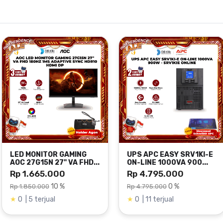
ble)
dsheet
LED MONITOR GAMING
UPS APC EASY SRV1KI-E
AOC 27G15N 27" VA FHD...
ON-LINE 1000VA 900...
Rp 1.665.000
Rp 4.795.000
10 %
0 %
Rp 1.850.000
Rp 4.795.000
★
0 | 5 terjual
★
0 | 11 terjual