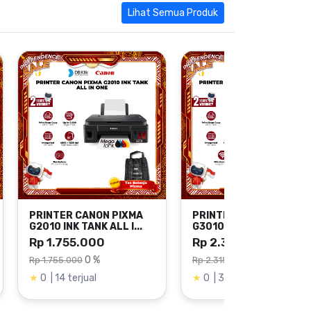
Lihat Semua Produk
PRINTER CANON PIXMA
PRINTER CANON PIXMA
G2010 INK TANK ALL I...
G3010 INK TANK ALL I...
Rp 1.755.000
Rp 2.315.000
0 %
0 %
Rp 1.755.000
Rp 2.315.000
★
0 | 14 terjual
★
0 | 3 terjual