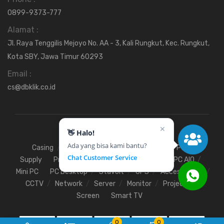
0899-9373-777
Alamat :
Jl. Raya Tenggilis Mejoyo No. AA - 3, Kali Rungkut, Kec. Rungkut,
Kota SBY, Jawa Timur 60293
Email :
cs@dbklik.co.id
✕
👋 Halo!
Ada yang bisa kami bantu?
Casing
Fan
Hardisk
Motherboard
Power
Chat Customer Service
Supply
Processor
SSD
RAM
VGA
PC AIO
Mini PC
PC Desktop
Stavolt
UPS
Access Point
CCTV
Network
Server
Monitor
Projector
Screen
Smart TV
0
0