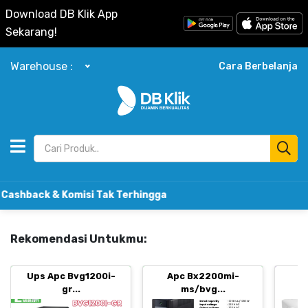
Download DB Klik App
Sekarang!
Warehouse :
Cara Berbelanja
k & Komisi Tak Terhingga
Rekomendasi Untukmu:
Ups Apc Bvg1200i-
Apc Bx2200mi-
B
gr...
ms/bvg...