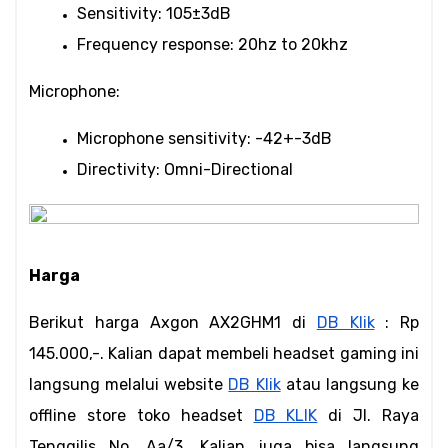
Sensitivity: 105±3dB
Frequency response: 20hz to 20khz
Microphone:
Microphone sensitivity: -42+-3dB
Directivity: Omni-Directional
Harga
Berikut harga Axgon AX2GHM1 di 
DB Klik
 : Rp 
145.000,-. Kalian dapat membeli headset gaming ini 
langsung melalui website 
DB Klik
 atau langsung ke 
offline store toko headset 
DB KLIK
 di Jl. Raya 
Tenggilis No. Aa/3. Kalian juga bisa langsung 