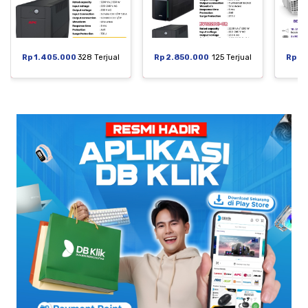
Rp 1.405.000
328 Terjual
Rp 2.850.000
125 Terjual
Rp 6