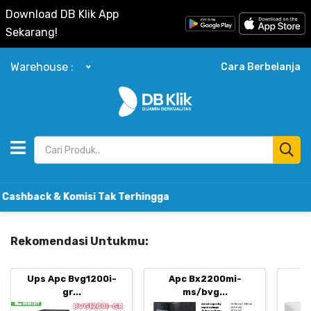
Download DB Klik App
Sekarang!
Warehouse :
Cara Berbelanja
 Komisi Tak Terhingga
Rekomendasi Untukmu:
Ups Apc Bvg1200i-
Apc Bx2200mi-
B
gr...
ms/bvg...