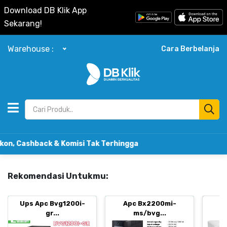
Download DB Klik App
Sekarang!
Warehouse :
Cara Berbelanja
k & Komisi Tak Terhingga
Rekomendasi Untukmu:
Ups Apc Bvg1200i-
Apc Bx2200mi-
B
gr...
ms/bvg...