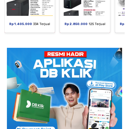
Rp 1.405.000
334 Terjual
Rp 2.850.000
125 Terjual
Rp 6