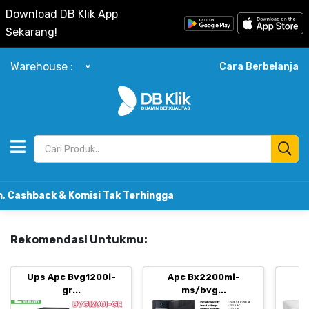
Download DB Klik App
Sekarang!
Warehouse :
Cara Berbelanja
k & Komisi Tak Terhingga
Rekomendasi Untukmu:
Ups Apc Bvg1200i-
Apc Bx2200mi-
B
gr...
ms/bvg...