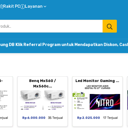
Rakit PC
Layanan
eferral Program untuk Mendapatkan Diskon, Cashback & Ko
i-
Benq Mx560 /
Led Monitor Gaming ...
Mx560c...
erjual
Rp 6.000.000
35 Terjual
Rp 2.025.000
17 Terjual