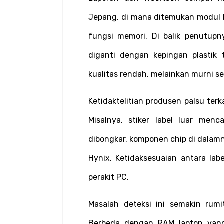
Jepang, di mana ditemukan modul R
fungsi memori. Di balik penutupn
diganti dengan kepingan plastik t
kualitas rendah, melainkan murni s
Ketidaktelitian produsen palsu te
Misalnya, stiker label luar me
dibongkar, komponen chip di dalamn
Hynix. Ketidaksesuaian antara labe
perakit PC.
Masalah deteksi ini semakin rumit
Berbeda dengan RAM laptop yang 