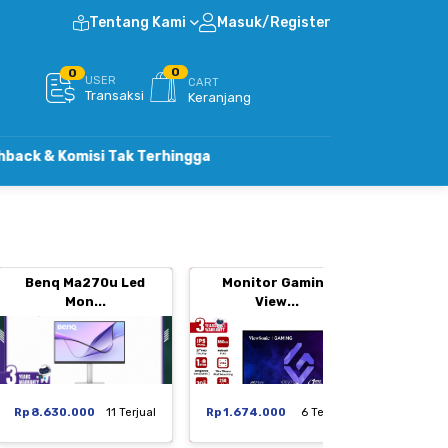
Tentang Kami
Masuk/Register
0
0
USER
CART
Transaksi
Keranjang
misi Tak Terhingga
Benq Ma270u Led
Monitor Gaming
Moni
Mon...
View...
Rp 8.630.000
11 Terjual
Rp 1.674.000
6 Terjual
Rp 1.29