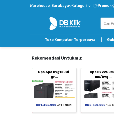
Warehouse: Surabaya
Kategori
Promo
Toko Komputer Terpercaya | Gabung DB Klik R
Rekomendasi Untukmu:
Ups Apc Bvg1200i-
Apc Bx2200m
gr...
ms/bvg...
Rp 1.405.000
334 Terjual
Rp 2.850.000
125 T