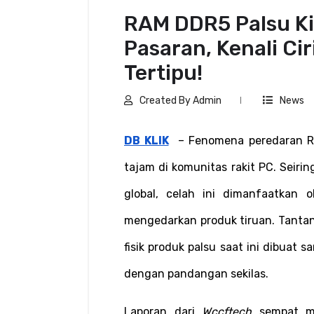
RAM DDR5 Palsu Kin
Pasaran, Kenali Cir
Tertipu!
Created By Admin
News
DB KLIK
  – Fenomena peredaran R
tajam di komunitas rakit PC. Seiri
global, celah ini dimanfaatkan 
mengedarkan produk tiruan. Tanta
fisik produk palsu saat ini dibuat s
dengan pandangan sekilas.
Laporan dari 
Wccftech
 sempat m