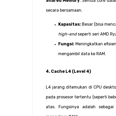
Shared Memory
. Semua core dala
secara bersamaan.
Kapasitas:
high-end
 seperti seri AMD Ry
Fungsi:
 Meningkatkan efisie
mengambil data ke RAM.
4. Cache L4 (Level 4)
L4 jarang ditemukan di CPU deskto
pada prosesor tertentu (seperti beber
atas. Fungsinya adalah sebagai