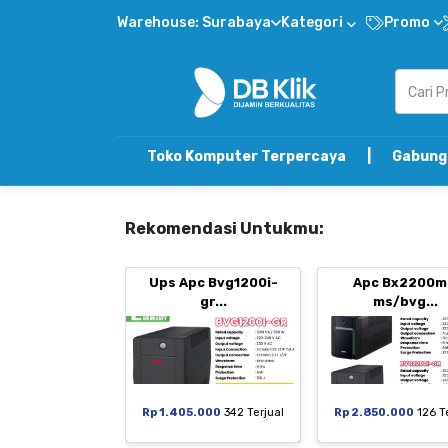
Warehouse: Surabaya
Kategori
Promo
Toko Komputer Terpercaya | Gabung DB Klik Refe
Rekomendasi Untukmu:
Ups Apc Bvg1200i-
Apc Bx2200m
gr...
ms/bvg...
Rp 1.405.000
342 Terjual
Rp 2.850.000
126 T