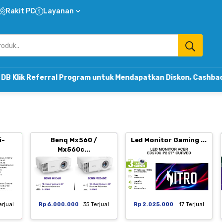
Rakit PC
Layanan
rral Program untuk Mendapatkan Diskon, Cashback & Komisi
i-
Benq Mx560 /
Led Monitor Gaming ...
Mx560c...
erjual
Rp 6.000.000
35 Terjual
Rp 2.025.000
17 Terjual