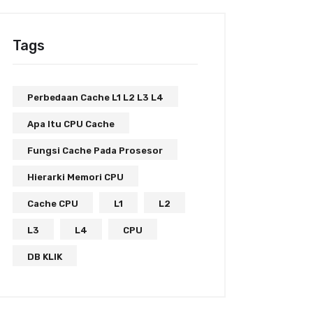
Tags
Perbedaan Cache L1 L2 L3 L4
Apa Itu CPU Cache
Fungsi Cache Pada Prosesor
Hierarki Memori CPU
Cache CPU
L1
L2
L3
L4
CPU
DB KLIK