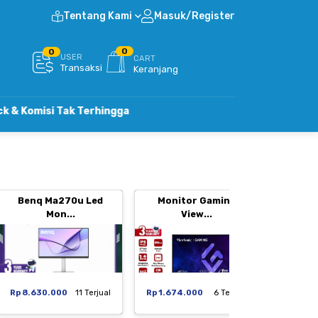
Tentang Kami
Masuk/Register
0
0
USER
CART
Transaksi
Keranjang
 Tak Terhingga
Benq Ma270u Led
Monitor Gaming
Moni
Mon...
View...
Rp 8.630.000
11 Terjual
Rp 1.674.000
6 Terjual
Rp 1.29