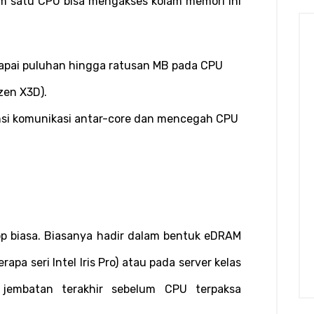
m satu CPU bisa mengakses kolam memori ini 
 Besar (bisa mencapai puluhan hingga ratusan MB pada CPU 
zen X3D).
nsi komunikasi antar-core dan mencegah CPU 
p biasa. Biasanya hadir dalam bentuk eDRAM 
apa seri Intel Iris Pro) atau pada server kelas 
 jembatan terakhir sebelum CPU terpaksa 