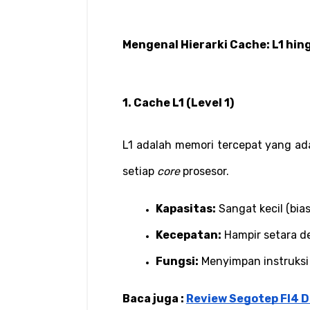
Mengenal Hierarki Cache: L1 hin
1. Cache L1 (Level 1)
L1 adalah memori tercepat yang ada
setiap 
core
 prosesor.
Kapasitas:
 Sangat kecil (bia
Kecepatan:
 Hampir setara d
Fungsi:
 Menyimpan instruksi
Baca juga : 
Review Segotep FI4 Di