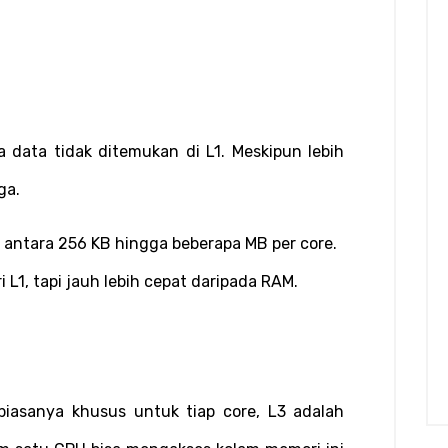
 data tidak ditemukan di L1. Meskipun lebih 
ga.
r antara 256 KB hingga beberapa MB per core.
i L1, tapi jauh lebih cepat daripada RAM.
Berbeda dengan L1 dan L2 yang biasanya khusus untuk tiap core, L3 adalah 