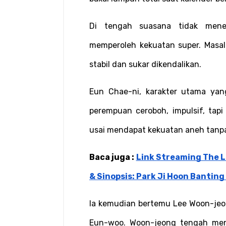
Di tengah suasana tidak menen
memperoleh kekuatan super. Masa
stabil dan sukar dikendalikan.
Eun Chae-ni, karakter utama yang
perempuan ceroboh, impulsif, tapi
usai mendapat kekuatan aneh tanpa
Baca juga : 
Link Streaming The Le
& Sinopsis: Park Ji Hoon Banting 
Ia kemudian bertemu Lee Woon-jeon
Eun-woo. Woon-jeong tengah menye