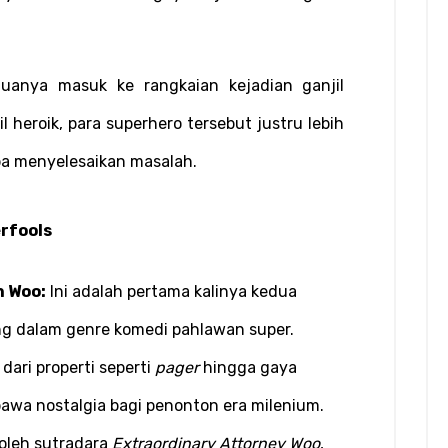
nya masuk ke rangkaian kejadian ganjil 
l heroik, para superhero tersebut justru lebih 
ba menyelesaikan masalah.
rfools
n Woo:
 Ini adalah pertama kalinya kedua 
ing dalam genre komedi pahlawan super.
 dari properti seperti 
pager
 hingga gaya 
awa nostalgia bagi penonton era milenium.
oleh sutradara 
Extraordinary Attorney Woo
, 