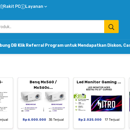
Rakit PC
Layanan
k Referral Program untuk Mendapatkan Diskon, Cashback & 
i-
Benq Mx560 /
Led Monitor Gaming ...
Mx560c...
erjual
Rp 6.000.000
35 Terjual
Rp 2.025.000
17 Terjual