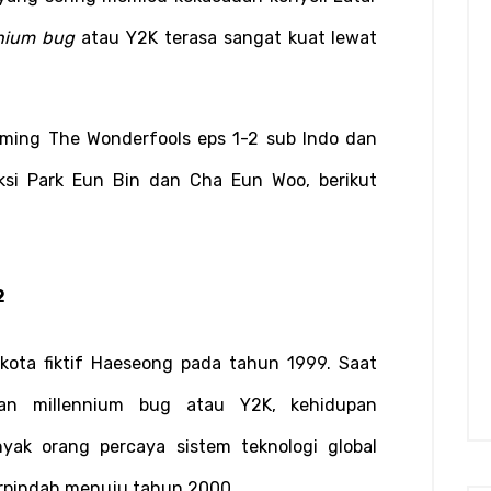
nnium bug
 atau Y2K terasa sangat kuat lewat 
ming The Wonderfools eps 1-2 sub Indo dan 
ksi Park Eun Bin dan Cha Eun Woo, berikut 
2
ota fiktif Haeseong pada tahun 1999. Saat 
n millennium bug atau Y2K, kehidupan 
ak orang percaya sistem teknologi global 
erpindah menuju tahun 2000.