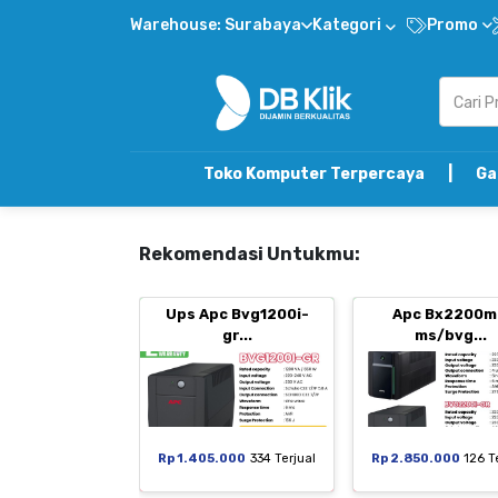
Warehouse: Surabaya
Kategori
Promo
Toko Komputer Terpercaya | Gabung DB Kli
Rekomendasi Untukmu:
Ups Apc Bvg1200i-
Apc Bx2200m
gr...
ms/bvg...
Rp 1.405.000
334 Terjual
Rp 2.850.000
126 T