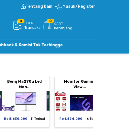
Tentang Kami
Masuk/Register
0
0
USER
CART
Transaksi
Keranjang
Komisi Tak Terhingga
Benq Ma270u Led
Monitor Gaming
Moni
Mon...
View...
Rp 8.630.000
11 Terjual
Rp 1.674.000
6 Terjual
Rp 1.29