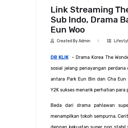
Link Streaming Th
Sub Indo, Drama B
Eun Woo
Created By Admin
Lifesty
DB KLIK
  – Drama Korea The Wonde
sosial jelang penayangan perdana di
antara Park Eun Bin dan Cha Eun
Y2K sukses menarik perhatian para p
Beda dari drama pahlawan sup
menampilkan tokoh sempurna. Cerit
dengan kekuatan super non stabil 