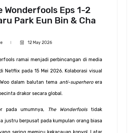
e Wonderfools Eps 1-2
aru Park Eun Bin & Cha
le
12 May 2026
rfools ramai menjadi perbincangan di media 
 Netflix pada 15 Mei 2026. Kolaborasi visual 
 Woo dalam balutan tema 
anti-superhero
 era 
ecinta drakor secara global.
er pada umumnya, 
The Wonderfools
 tidak 
a justru berpusat pada kumpulan orang biasa 
yang sering memicu kekacauan konyol. Latar 