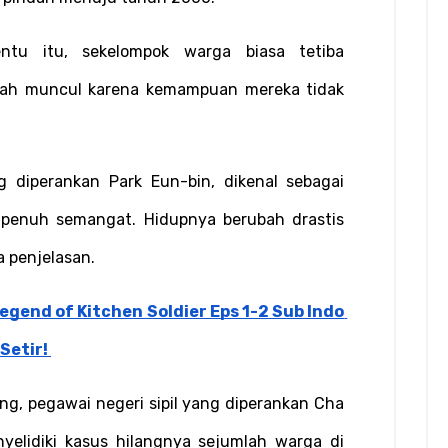
tu itu, sekelompok warga biasa tetiba 
lah muncul karena kemampuan mereka tidak 
 diperankan Park Eun-bin, dikenal sebagai 
 penuh semangat. Hidupnya berubah drastis 
 penjelasan.
gend of Kitchen Soldier Eps 1-2 Sub Indo 
Setir!
g, pegawai negeri sipil yang diperankan Cha 
lidiki kasus hilangnya sejumlah warga di 