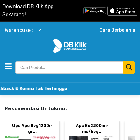
Download DB Klik App
Sekarang!
Warehouse :
Cara Berbelanja
Komisi Tak Terhingga
Rekomendasi Untukmu:
Ups Apc Bvg1200i-
Apc Bx2200mi-
B
gr...
ms/bvg...