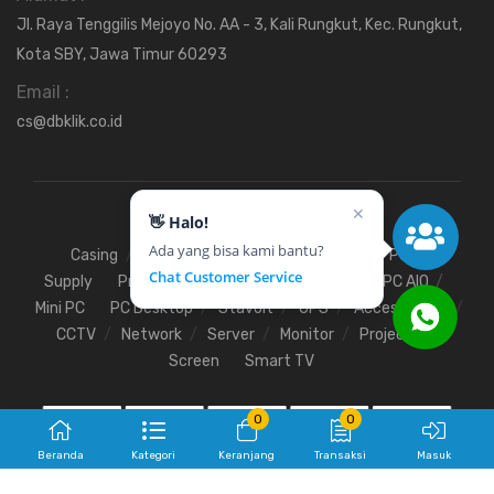
Jl. Raya Tenggilis Mejoyo No. AA - 3, Kali Rungkut, Kec. Rungkut,
Kota SBY, Jawa Timur 60293
Email :
cs@dbklik.co.id
✕
👋 Halo!
Ada yang bisa kami bantu?
Casing
Fan
Hardisk
Motherboard
Power
Chat Customer Service
Supply
Processor
SSD
RAM
VGA
PC AIO
Mini PC
PC Desktop
Stavolt
UPS
Access Point
CCTV
Network
Server
Monitor
Projector
Screen
Smart TV
0
0
Beranda
Kategori
Keranjang
Transaksi
Masuk