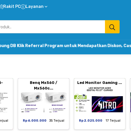
Rakit PC
Layanan
Referral Program untuk Mendapatkan Diskon, Cashback & Ko
i-
Benq Mx560 /
Led Monitor Gaming ...
Mx560c...
erjual
Rp 6.000.000
35 Terjual
Rp 2.025.000
17 Terjual