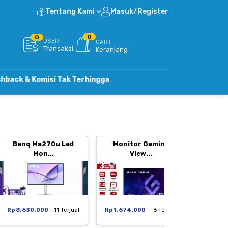
Tentang Kami
Masuk/Register
0
0
USER
CART
Transaksi
Keranjang
misi Tak Terhingga
Benq Ma270u Led
Monitor Gaming
Moni
Mon...
View...
Rp 8.630.000
11 Terjual
Rp 1.674.000
6 Terjual
Rp 1.29