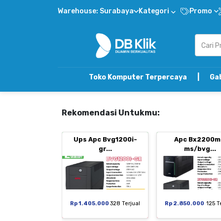
Warehouse: Surabaya
Kategori
Promo
Toko Komputer Terpercaya | Gabung DB Klik 
Rekomendasi Untukmu:
Ups Apc Bvg1200i-
Apc Bx2200m
gr...
ms/bvg...
Rp 1.405.000
328 Terjual
Rp 2.850.000
125 T