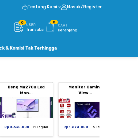
Tentang Kami
Masuk/Register
0
0
USER
CART
Transaksi
Keranjang
 Tak Terhingga
Benq Ma270u Led
Monitor Gaming
Moni
Mon...
View...
Rp 8.630.000
11 Terjual
Rp 1.674.000
6 Terjual
Rp 1.29