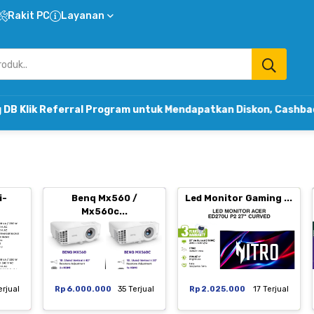
Rakit PC
Layanan
rral Program untuk Mendapatkan Diskon, Cashback & Komisi
i-
Benq Mx560 /
Led Monitor Gaming ...
Mx560c...
erjual
Rp 6.000.000
35 Terjual
Rp 2.025.000
17 Terjual