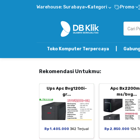
Warehouse: Surabaya
Kategori
Promo
Toko Komputer Terpercaya | Gabung DB Klik Refe
Rekomendasi Untukmu:
Ups Apc Bvg1200i-
Apc Bx2200m
gr...
ms/bvg...
Rp 1.405.000
342 Terjual
Rp 2.850.000
126 T