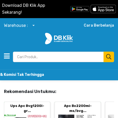
Download DB Klik App
Sekarang!
Warehouse :
Cara Berbelanja
Tak Terhingga
Rekomendasi Untukmu:
Ups Apc Bvg1200i-
Apc Bx2200mi-
B
gr...
ms/bvg...