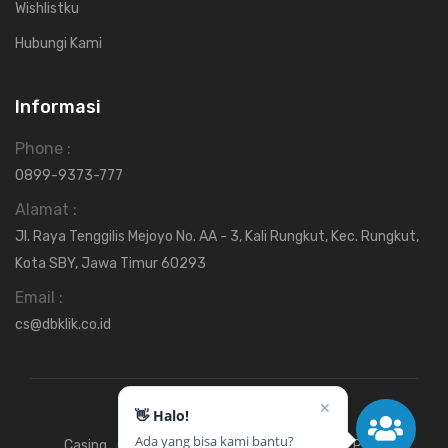
Wishlistku
Hubungi Kami
Informasi
Phone :
0899-9373-777
Alamat :
Jl. Raya Tenggilis Mejoyo No. AA - 3, Kali Rungkut, Kec. Rungkut,
Kota SBY, Jawa Timur 60293
Email :
cs@dbklik.co.id
✕
👋 Halo!
Ada yang bisa kami bantu?
Casing
Fan
Hardisk
Motherboard
Power