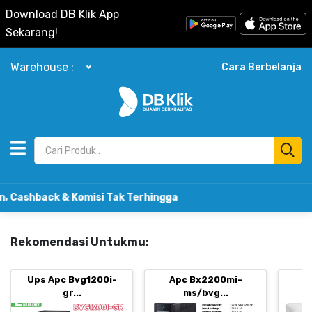
Download DB Klik App
Sekarang!
Warehouse :
Cara Berbelanja
k & Komisi Tak Terhingga
Rekomendasi Untukmu:
Ups Apc Bvg1200i-
Apc Bx2200mi-
B
gr...
ms/bvg...