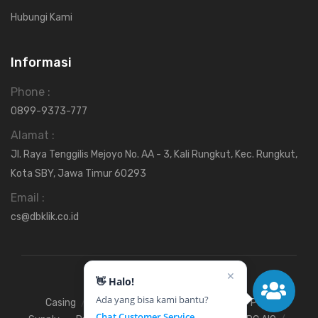
Hubungi Kami
Informasi
Phone :
0899-9373-777
Alamat :
Jl. Raya Tenggilis Mejoyo No. AA - 3, Kali Rungkut, Kec. Rungkut,
Kota SBY, Jawa Timur 60293
Email :
cs@dbklik.co.id
✕
👋 Halo!
Ada yang bisa kami bantu?
Casing
Fan
Hardisk
Motherboard
Power
Chat Customer Service