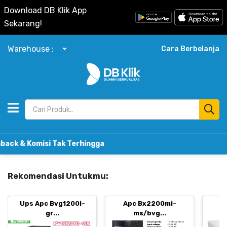
Download DB Klik App
Sekarang!
Warehouse :
Cara Berbelanja
isi Tak Terhingga
Rekomendasi Untukmu:
Ups Apc Bvg1200i-
Apc Bx2200mi-
B
gr...
ms/bvg...