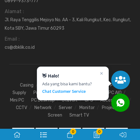
0899-9373-777
Alamat :
Jl. Raya Tenggilis Mejoyo No. AA - 3, Kali Rungkut, Kec. Rungkut,
Kota SBY, Jawa Timur 60293
Email :
cs@dbklik.co.id
✕
👋 Halo!
Ada yang bisa kami bantu?
Casing
Fan
Hardisk
Motherboard
Power
Chat Customer Service
Supply
Processor
SSD
RAM
VGA
PC AIO
Mini PC
PC Desktop
Stavolt
UPS
Access Point
CCTV
Network
Server
Monitor
Projector
Screen
Smart TV
0
0