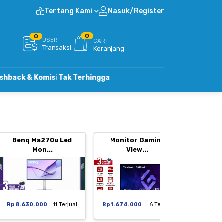
Tentang Kami
Masuk/Register
0
0
USER
CART
Transaksi
Keranjang
omisi Tak Terhingga
Benq Ma270u Led
Monitor Gaming
Moni
Mon...
View...
Rp 8.630.000
11 Terjual
Rp 1.674.000
6 Terjual
Rp 1.29