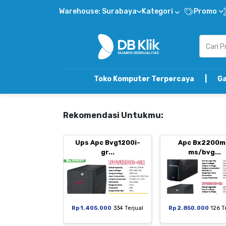
Warehouse: Surabaya
Kategori
Promo
Toko Komputer Terpercaya | Gabung DB Klik 
Rekomendasi Untukmu:
Ups Apc Bvg1200i-
Apc Bx2200m
gr...
ms/bvg...
Rp 1.405.000
334 Terjual
Rp 2.850.000
126 T