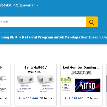
Rakit PC
Layanan
Referral Program untuk Mendapatkan Diskon, Cashback & K
i-
Benq Mx560 /
Led Monitor Gaming ...
Mx560c...
erjual
Rp 6.000.000
35 Terjual
Rp 2.025.000
17 Terjual