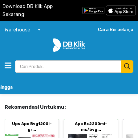
Download DB Klik App
Sekarang!
Warehouse :
Cara Berbelanja
Toko K
Rekomendasi Untukmu:
Ups Apc Bvg1200i-
Apc Bx2200mi-
B
gr...
ms/bvg...