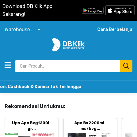
Download DB Klik App
Sekarang!
Warehouse :
Cara Berbelanja
ack & Komisi Tak Terhingga
Rekomendasi Untukmu:
Ups Apc Bvg1200i-
Apc Bx2200mi-
B
gr...
ms/bvg...