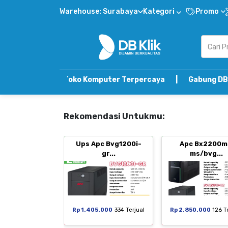
Warehouse: Surabaya
Kategori
Promo
Toko Komputer Terpercaya | Gabung DB Klik Referra
Rekomendasi Untukmu:
Ups Apc Bvg1200i-
Apc Bx2200m
gr...
ms/bvg...
Rp 1.405.000
334 Terjual
Rp 2.850.000
126 T