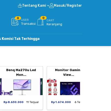
Tentang Kami
Masuk/Register
0
0
USER
CART
Transaksi
Keranjang
k Terhingga
Benq Ma270u Led
Monitor Gaming
Moni
Mon...
View...
Rp 8.630.000
11 Terjual
Rp 1.674.000
6 Terjual
Rp 1.29