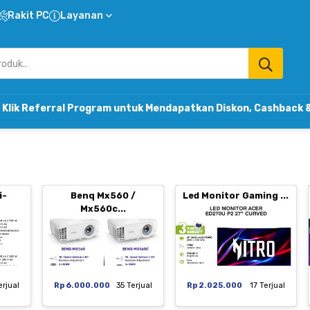
Rakit PC
Layanan
l Program untuk Mendapatkan Diskon, Cashback & Komisi Ta
i-
Benq Mx560 /
Led Monitor Gaming ...
Mx560c...
erjual
Rp 6.000.000
35 Terjual
Rp 2.025.000
17 Terjual