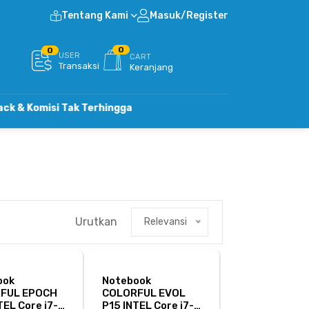
Tentang Kami
Masuk/Register
0
0
USER
CART
Transaksi
Keranjang
Komisi Tak Terhingga
Urutkan
Relevansi
ook
Notebook
FUL EPOCH
COLORFUL EVOL
TEL Core i7-
P15 INTEL Core i7-