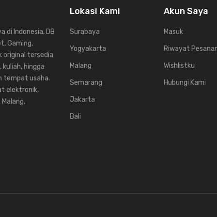
Lokasi Kami
Akun Saya
 di Indonesia, DB
Surabaya
Masuk
et, Gaming,
Yogyakarta
Riwayat Pesana
 original tersedia
Malang
Wishlistku
 kuliah, hingga
un tempat usaha.
Semarang
Hubungi Kami
t elektronik,
Jakarta
, Malang,
Bali