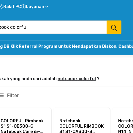
Rakit PC
Layanan
k Referral Program untuk Mendapatkan Diskon, Cashback & 
akah yang anda cari adalah
notebook colorful
?
Filter
COLORFUL Rimbook
Notebook
Noteb
S1 S1-CE500-G
COLORFUL RIMBOOK
COLOR
Notebook Core i5-
S1 S1-CA300-S
N14 IN