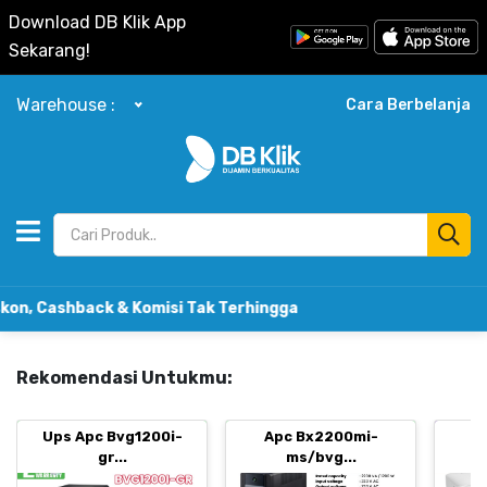
Download DB Klik App
Sekarang!
Warehouse :
Cara Berbelanja
ashback & Komisi Tak Terhingga
Rekomendasi Untukmu:
Ups Apc Bvg1200i-
Apc Bx2200mi-
B
gr...
ms/bvg...