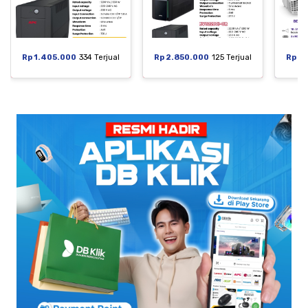
Rp 1.405.000
334 Terjual
Rp 2.850.000
125 Terjual
Rp 6