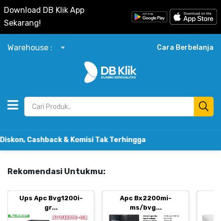
Download DB Klik App
Sekarang!
Warehouse :
Cara Berbelanja
 Cashback & Komisi Tak Terhingga
Rekomendasi Untukmu:
Ups Apc Bvg1200i-
Apc Bx2200mi-
B
gr...
ms/bvg...