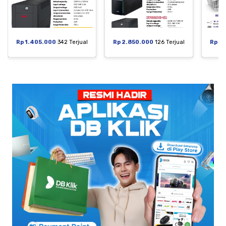
Rp 1.405.000
342 Terjual
Rp 2.850.000
126 Terjual
Rp 6