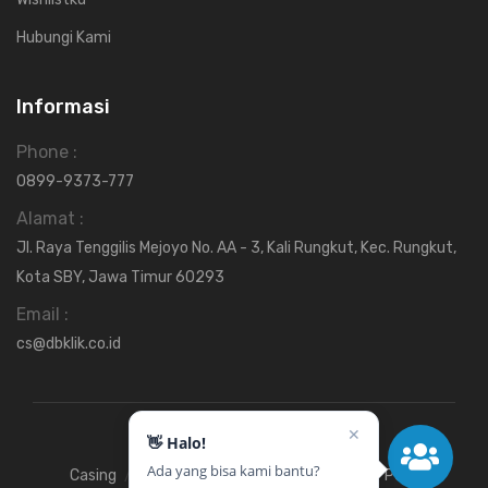
Hubungi Kami
Informasi
Phone :
0899-9373-777
Alamat :
Jl. Raya Tenggilis Mejoyo No. AA - 3, Kali Rungkut, Kec. Rungkut,
Kota SBY, Jawa Timur 60293
Email :
cs@dbklik.co.id
✕
👋 Halo!
Ada yang bisa kami bantu?
Casing
Fan
Hardisk
Motherboard
Power