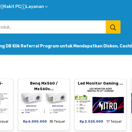
Rakit PC
Layanan
ferral Program untuk Mendapatkan Diskon, Cashback & Komi
i-
Benq Mx560 /
Led Monitor Gaming ...
Mx560c...
erjual
Rp 6.000.000
35 Terjual
Rp 2.025.000
17 Terjual