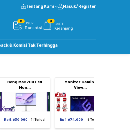
Tentang Kami
Masuk/Register
0
0
USER
CART
Transaksi
Keranjang
si Tak Terhingga
Benq Ma270u Led
Monitor Gaming
Moni
Mon...
View...
Rp 8.630.000
11 Terjual
Rp 1.674.000
6 Terjual
Rp 1.29