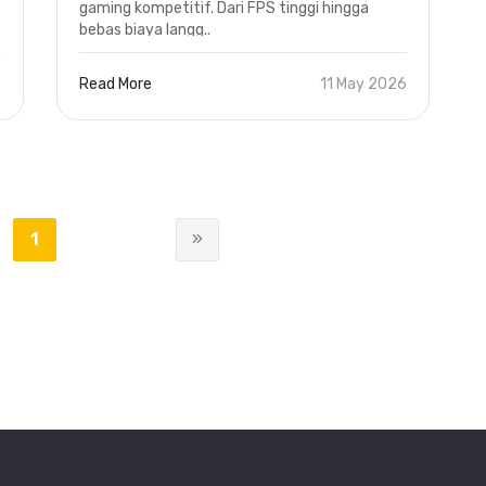
gaming kompetitif. Dari FPS tinggi hingga
bebas biaya langg..
6
Read More
11 May 2026
1
2