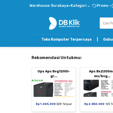
Warehouse: Surabaya
Kategori
Promo
Toko Komputer Terpercaya | Gabung DB Klik Re
Rekomendasi Untukmu:
Ups Apc Bvg1200i-
Apc Bx2200m
gr...
ms/bvg...
Rp 1.405.000
328 Terjual
Rp 2.850.000
125 T