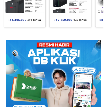
Rp 1.405.000
334 Terjual
Rp 2.850.000
125 Terjual
Rp 6