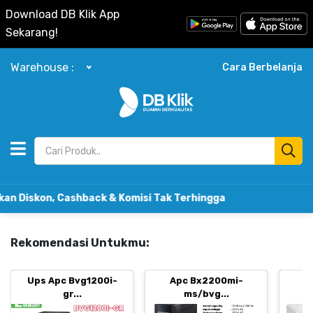
Download DB Klik App
Sekarang!
Warehouse :
Cara Berbelanja
kon, Cashback & Komisi Tak Terhingga
Rekomendasi Untukmu:
Ups Apc Bvg1200i-
Apc Bx2200mi-
B
gr...
ms/bvg...