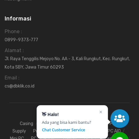
Informasi
Phone :
0899-9373-777
Alamat :
Jl. Raya Tenggilis Mejoyo No. AA - 3, Kali Rungkut, Kec. Rungkut,
Kota SBY, Jawa Timur 60293
Email :
cs@dbklik.co.id
✕
👋 Halo!
Ada yang bisa kami bantu?
Casing
Fan
Hardisk
Motherboard
Power
Chat Customer Service
Supply
Processor
SSD
RAM
VGA
PC AIO
Mini PC
PC Desktop
Stavolt
UPS
Access Point