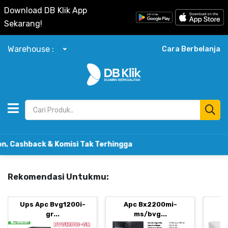
Download DB Klik App
Sekarang!
Warehouse :
Cara Berbelanja
shback & Komisi Tak Terhingga
Rekomendasi Untukmu:
Ups Apc Bvg1200i-
Apc Bx2200mi-
B
gr...
ms/bvg...