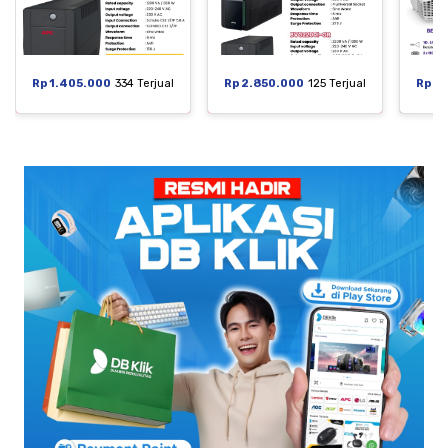
Rp 1.405.000
334 Terjual
Rp 2.850.000
125 Terjual
Rp 6