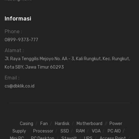
Informasi
Phone :
0899-9373-777
Alamat :
Jl. Raya Tenggilis Mejoyo No. AA - 3, Kali Rungkut, Kec. Rungkut,
Kota SBY, Jawa Timur 60293
Email :
cs@dbklik.co.id
Casing
Fan
Hardisk
Motherboard
Power
Supply
Processor
SSD
RAM
VGA
PC AIO
Mini PC
PC Desktop
Stavolt
UPS
Access Point