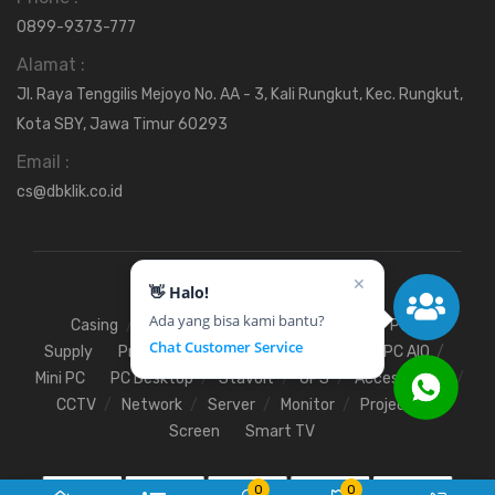
0899-9373-777
Alamat :
Jl. Raya Tenggilis Mejoyo No. AA - 3, Kali Rungkut, Kec. Rungkut,
Kota SBY, Jawa Timur 60293
Email :
cs@dbklik.co.id
✕
👋 Halo!
Ada yang bisa kami bantu?
Casing
Fan
Hardisk
Motherboard
Power
Chat Customer Service
Supply
Processor
SSD
RAM
VGA
PC AIO
Mini PC
PC Desktop
Stavolt
UPS
Access Point
CCTV
Network
Server
Monitor
Projector
Screen
Smart TV
0
0