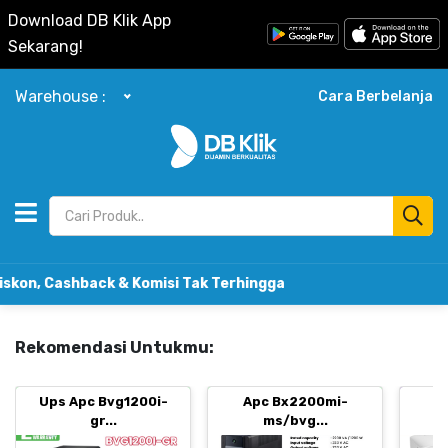
Download DB Klik App
Sekarang!
Warehouse :
Cara Berbelanja
 Cashback & Komisi Tak Terhingga
Rekomendasi Untukmu:
Ups Apc Bvg1200i-
Apc Bx2200mi-
B
gr...
ms/bvg...