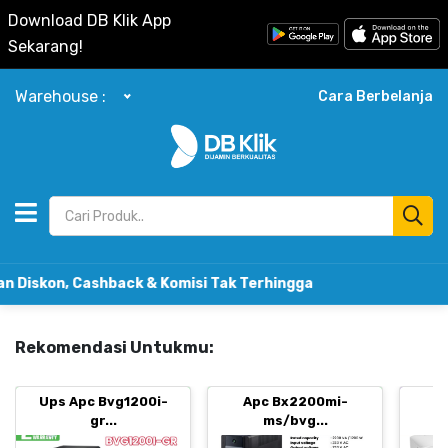
Download DB Klik App
Sekarang!
Warehouse :
Cara Berbelanja
n, Cashback & Komisi Tak Terhingga
Rekomendasi Untukmu:
Ups Apc Bvg1200i-
Apc Bx2200mi-
B
gr...
ms/bvg...