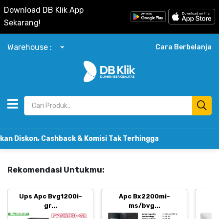
Download DB Klik App
Sekarang!
Warehouse :
Cara Berbelanja
kon, Cashback & Komisi Tak Terhingga
Rekomendasi Untukmu:
Ups Apc Bvg1200i-
Apc Bx2200mi-
B
gr...
ms/bvg...