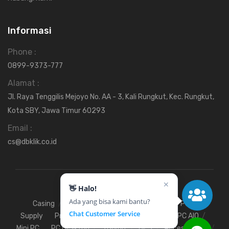
Informasi
Phone :
0899-9373-777
Alamat :
Jl. Raya Tenggilis Mejoyo No. AA - 3, Kali Rungkut, Kec. Rungkut,
Kota SBY, Jawa Timur 60293
Email :
cs@dbklik.co.id
✕
👋 Halo!
Ada yang bisa kami bantu?
Casing
Fan
Hardisk
Motherboard
Power
Chat Customer Service
Supply
Processor
SSD
RAM
VGA
PC AIO
Mini PC
PC Desktop
Stavolt
UPS
Access Point