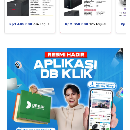
Rp 1.405.000
334 Terjual
Rp 2.850.000
125 Terjual
Rp 6