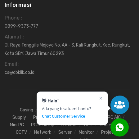
Informasi
Phone :
0899-9373-777
Alamat :
Jl. Raya Tenggilis Mejoyo No. AA - 3, Kali Rungkut, Kec. Rungkut,
Kota SBY, Jawa Timur 60293
Email :
cs@dbklik.co.id
✕
👋 Halo!
Ada yang bisa kami bantu?
Casing
Fan
Hardisk
Motherboard
Power
Chat Customer Service
Supply
Processor
SSD
RAM
VGA
PC AIO
Mini PC
PC Desktop
Stavolt
UPS
Access Point
CCTV
Network
Server
Monitor
Projector