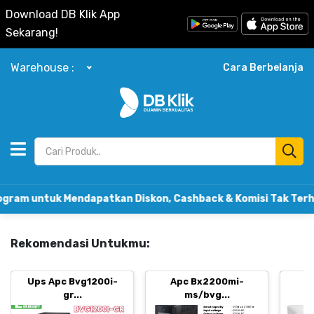
Download DB Klik App
Sekarang!
Warehouse :
Cara Berbelanja
ntuk Mendapatkan Diskon, Cashback & Komisi Tak Terhingg
Rekomendasi Untukmu:
Ups Apc Bvg1200i-
Apc Bx2200mi-
B
gr...
ms/bvg...