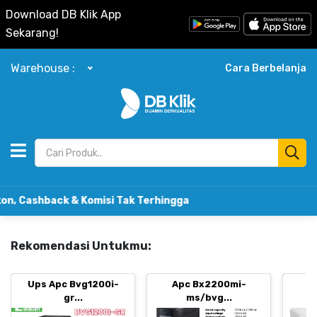
Download DB Klik App
Sekarang!
Warehouse :
Cara Berbelanja
k & Komisi Tak Terhingga
Rekomendasi Untukmu:
Ups Apc Bvg1200i-
Apc Bx2200mi-
B
gr...
ms/bvg...