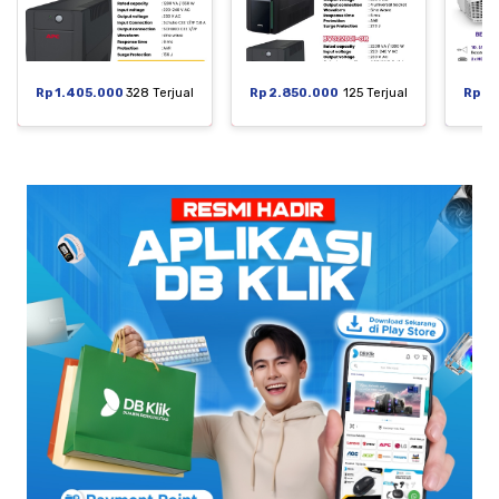
Rp 1.405.000
328 Terjual
Rp 2.850.000
125 Terjual
Rp 6