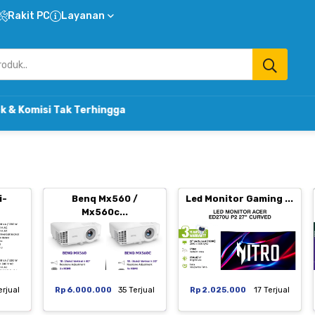
Rakit PC
Layanan
ak Terhingga
i-
Benq Mx560 /
Led Monitor Gaming ...
Mx560c...
erjual
Rp 6.000.000
35 Terjual
Rp 2.025.000
17 Terjual