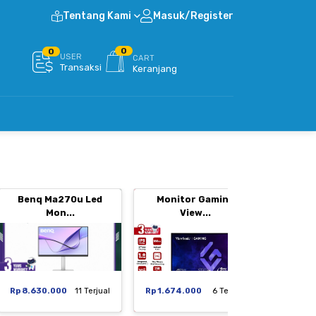
Tentang Kami
Masuk/Register
0
0
USER
CART
Transaksi
Keranjang
Benq Ma270u Led
Monitor Gaming
Moni
Mon...
View...
Rp 8.630.000
11 Terjual
Rp 1.674.000
6 Terjual
Rp 1.29