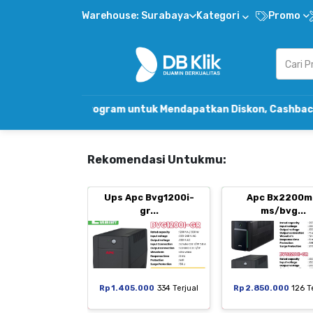
Warehouse: Surabaya
Kategori
Promo
al Program untuk Mendapatkan Diskon, Cashback & Komisi T
Rekomendasi Untukmu:
Ups Apc Bvg1200i-
Apc Bx2200m
gr...
ms/bvg...
Rp 1.405.000
334 Terjual
Rp 2.850.000
126 T