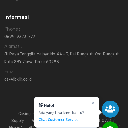
Informasi
Phone :
0899-9373-777
Alamat :
Jl. Raya Tenggilis Mejoyo No. AA - 3, Kali Rungkut, Kec. Rungkut,
Kota SBY, Jawa Timur 60293
Email :
cs@dbklik.co.id
✕
👋 Halo!
Ada yang bisa kami bantu?
Casing
Fan
Hardisk
Motherboard
Power
Chat Customer Service
Supply
Processor
SSD
RAM
VGA
PC AIO
Mini PC
PC Desktop
Stavolt
UPS
Access Point