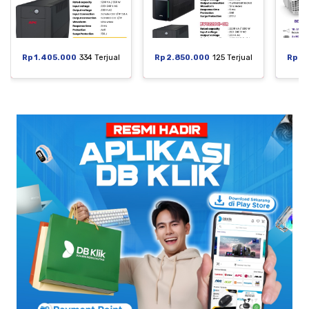
Rp 1.405.000
334 Terjual
Rp 2.850.000
125 Terjual
Rp 6