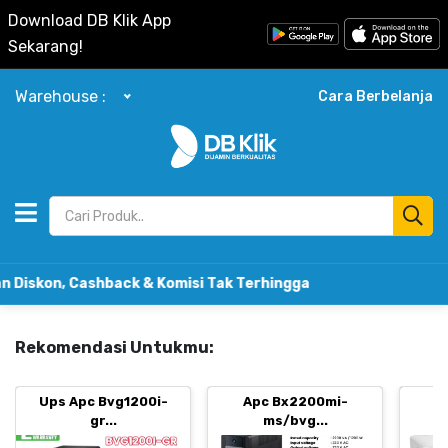
Download DB Klik App
Sekarang!
Warehouse :
Cara Berbelanja
n, Cashback & Komisi Tak Terhingga
Rekomendasi Untukmu:
Ups Apc Bvg1200i-
Apc Bx2200mi-
B
gr...
ms/bvg...