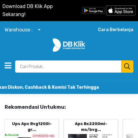
Download DB Klik App
Sekarang!
Warehouse :
Cara Berbelanja
kon, Cashback & Komisi Tak Terhingga
Rekomendasi Untukmu:
Ups Apc Bvg1200i-
Apc Bx2200mi-
B
gr...
ms/bvg...