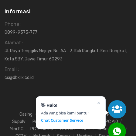
Informasi
Phone :
0899-9373-777
Alamat :
Jl. Raya Tenggilis Mejoyo No. AA - 3, Kali Rungkut, Kec. Rungkut,
Kota SBY, Jawa Timur 60293
Email :
cs@dbklik.co.id
✕
👋 Halo!
Ada yang bisa kami bantu?
Casing
Fan
Hardisk
Motherboard
Power
Chat Customer Service
Supply
Processor
SSD
RAM
VGA
PC AIO
Mini PC
PC Desktop
Stavolt
UPS
Access Point