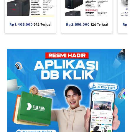
Rp 1.405.000
342 Terjual
Rp 2.850.000
126 Terjual
Rp 6