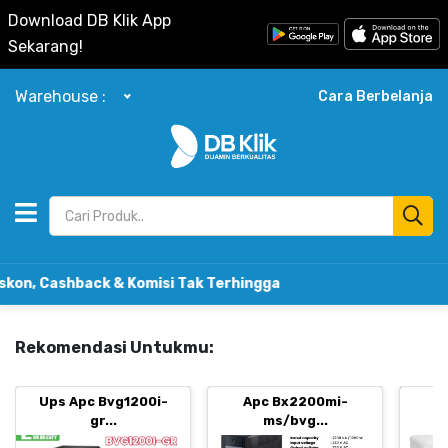
Download DB Klik App
Sekarang!
Warehouse :
Cara Berbelanja
shback & Komisi Tak Terhingga
Rekomendasi Untukmu:
Ups Apc Bvg1200i-
Apc Bx2200mi-
B
gr...
ms/bvg...